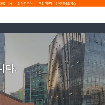
(indy)
|
전화외국어
|
구인/구직
|
이러닝오피스
니다.