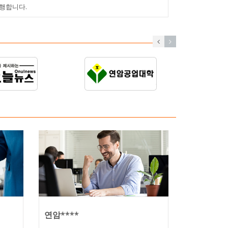
행합니다.
연암****