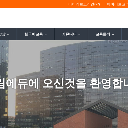
아이러브코리언(kr)
|
아이러브코리언
향상
한국어교육
커뮤니티
교육문의
...
...
...
...
림에듀에 오신것을 환영합