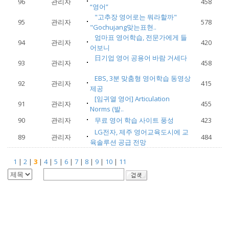
96
관리자
458
“영어”
"고추장 영어로는 뭐라할까"
95
관리자
578
"Gochujang맞는표현..
엄마표 영어학습, 전문가에게 들
94
관리자
420
어보니
日기업 영어 공용어 바람 거세다
93
관리자
458
EBS, 3분 맞춤형 영어학습 동영상
92
관리자
415
제공
[임귀열 영어] Articulation
91
관리자
455
Norms (발..
90
관리자
무료 영어 학습 사이트 풍성
423
LG전자, 제주 영어교육도시에 교
89
관리자
484
육솔루션 공급 전망
1
|
2
|
3
|
4
|
5
|
6
|
7
|
8
|
9
|
10
|
11