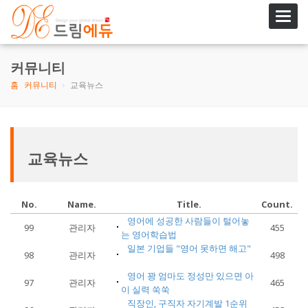
Toggl
navig
커뮤니티
홈
커뮤니티
교육뉴스
교육뉴스
No.
Name.
Title.
Count.
영어에 성공한 사람들이 털어놓
99
관리자
455
는 영어학습법
일본 기업들 "영어 못하면 해고"
98
관리자
498
영어 꽝 엄마도 정성만 있으면 아
97
관리자
465
이 실력 쑥쑥
직장인, 구직자 자기계발 1순위