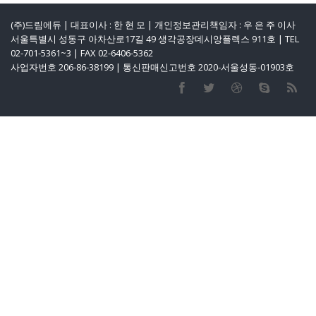
(주)드림에듀 | 대표이사 : 한 현 모 | 개인정보관리책임자 : 우 은 주 이사
서울특별시 성동구 아차산로17길 49 생각공장데시앙플렉스 911호 | TEL
02-701-5361~3 | FAX 02-6406-5362
사업자번호 206-86-38199 | 통신판매신고번호 2020-서울성동-01903호