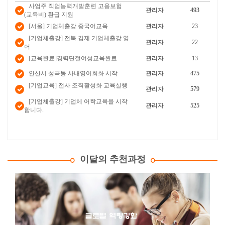
사업주 직업능력개발훈련 고용보험
관리자
493
(교육비) 환급 지원
[서울] 기업체출강 중국어교육
관리자
23
[기업체출강] 전북 김제 기업체출강 영
관리자
22
어
[교육완료]경력단절여성교육완료
관리자
13
안산시 성곡동 사내영어회화 시작
관리자
475
[기업교육] 전사 조직활성화 교육실행
관리자
579
[기업체출강] 기업체 어학교육을 시작
관리자
525
합니다.
이달의 추천과정